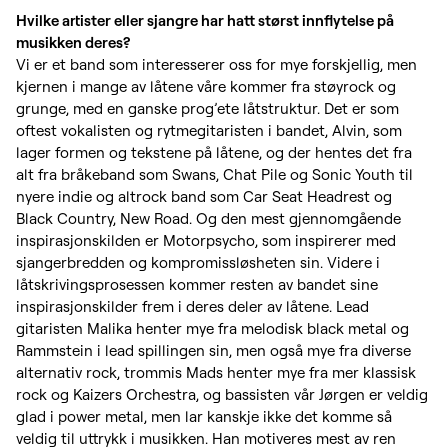
Hvilke artister eller sjangre har hatt størst innflytelse på
musikken deres?
Vi er et band som interesserer oss for mye forskjellig, men
kjernen i mange av låtene våre kommer fra støyrock og
grunge, med en ganske prog’ete låtstruktur. Det er som
oftest vokalisten og rytmegitaristen i bandet, Alvin, som
lager formen og tekstene på låtene, og der hentes det fra
alt fra bråkeband som Swans, Chat Pile og Sonic Youth til
nyere indie og altrock band som Car Seat Headrest og
Black Country, New Road. Og den mest gjennomgående
inspirasjonskilden er Motorpsycho, som inspirerer med
sjangerbredden og kompromissløsheten sin. Videre i
låtskrivingsprosessen kommer resten av bandet sine
inspirasjonskilder frem i deres deler av låtene. Lead
gitaristen Malika henter mye fra melodisk black metal og
Rammstein i lead spillingen sin, men også mye fra diverse
alternativ rock, trommis Mads henter mye fra mer klassisk
rock og Kaizers Orchestra, og bassisten vår Jørgen er veldig
glad i power metal, men lar kanskje ikke det komme så
veldig til uttrykk i musikken. Han motiveres mest av ren