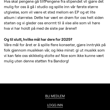
Hva skal pengene gå til?Pengene fra stipendet vil gjøre det
mulig for oss å gå i studio og spille inn vår første større
utgivelse, som vil være et sted mellom en EP og et lite
album i størrelse. Dette har vært en drøm for oss helt siden
starten og vi gleder oss enormt til å vise alle som vil høre
hva vi har holdt på med de siste par årene!!
Og til slutt, hvilke mål har dere for 2025?
Våre mål for året er å spille flere konserter, gjøre inntrykk på
folk gjennom musikken vår, og ikke minst: gi ut musikk som
vi kan føle oss skikkelig stolte av! Noe som ikke kunne vært
mulig uten denne støtten fra Bandorg!
BLI MEDLEM
LOGG INN