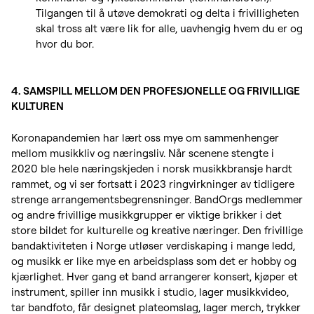
Tilgangen til å utøve demokrati og delta i frivilligheten
skal tross alt være lik for alle, uavhengig hvem du er og
hvor du bor.
4. SAMSPILL MELLOM DEN PROFESJONELLE OG FRIVILLIGE
KULTUREN
Koronapandemien har lært oss mye om sammenhenger
mellom musikkliv og næringsliv. Når scenene stengte i
2020 ble hele næringskjeden i norsk musikkbransje hardt
rammet, og vi ser fortsatt i 2023 ringvirkninger av tidligere
strenge arrangementsbegrensninger. BandOrgs medlemmer
og andre frivillige musikkgrupper er viktige brikker i det
store bildet for kulturelle og kreative næringer. Den frivillige
bandaktiviteten i Norge utløser verdiskaping i mange ledd,
og musikk er like mye en arbeidsplass som det er hobby og
kjærlighet. Hver gang et band arrangerer konsert, kjøper et
instrument, spiller inn musikk i studio, lager musikkvideo,
tar bandfoto, får designet plateomslag, lager merch, trykker