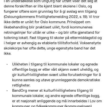
I en undersøkelse som UngOrg har utført viser det seg at
denne forskriften er lite kjent blant skolene i Oslo, og
fungerer oftere som grunnlag for å gi avslag enn tilgang
(Osloungdommens Frivillighetsmelding 2022, s. 19). Vi tror
ikke dette er unikt for Oslo kommune. Prinsippet om
likebehandling blir praktisert ulikt, fordi kommunenes
retningslinjer for utlån er ulike – og blir ofte gjenstand for
tolkning lokalt. Fast tilgang til skoler på ettermiddagstid og
i helger er avhengig av etablerte tillitsforhold. Voksenstyrte
skolekorps har ofte dette, unge egenstyrte band har det
ikke.
Ulikheten i tilgang til kommunale lokaler og egnede
offentlige bygg er etter vårt skjønn svært uheldig, og
gir kulturfrivilligheten svært ulike forutsetninger for å
kunne samles og utøve grunnleggende demokratiske
rettigheter.
BandOrg mener at kulturfrivillighetens tilgang til
kommunale lokaler, og andre egnede offentlige bygg,
er et nasjonalt anliggende og må innarbeides i Lov om
kommuner og fylkeskommuner (kommuneloven).