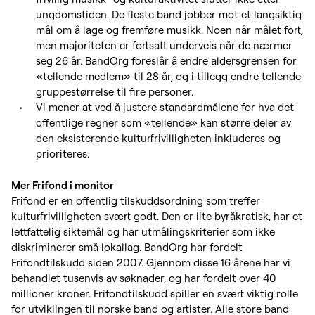
ungdomstiden. De fleste band jobber mot et langsiktig
mål om å lage og fremføre musikk. Noen når målet fort,
men majoriteten er fortsatt underveis når de nærmer
seg 26 år. BandOrg foreslår å endre aldersgrensen for
«tellende medlem» til 28 år, og i tillegg endre tellende
gruppestørrelse til fire personer.
Vi mener at ved å justere standardmålene for hva det
offentlige regner som «tellende» kan større deler av
den eksisterende kulturfrivilligheten inkluderes og
prioriteres.
Mer Frifond i monitor
Frifond er en offentlig tilskuddsordning som treffer
kulturfrivilligheten svært godt. Den er lite byråkratisk, har et
lettfattelig siktemål og har utmålingskriterier som ikke
diskriminerer små lokallag. BandOrg har fordelt
Frifondtilskudd siden 2007. Gjennom disse 16 årene har vi
behandlet tusenvis av søknader, og har fordelt over 40
millioner kroner. Frifondtilskudd spiller en svært viktig rolle
for utviklingen til norske band og artister. Alle store band