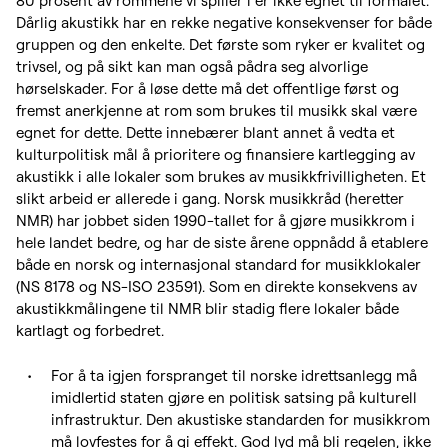
80 prosent av rommene vi spiller i er ikke egnet til formålet.
Dårlig akustikk har en rekke negative konsekvenser for både
gruppen og den enkelte. Det første som ryker er kvalitet og
trivsel, og på sikt kan man også pådra seg alvorlige
hørselskader. For å løse dette må det offentlige først og
fremst anerkjenne at rom som brukes til musikk skal være
egnet for dette. Dette innebærer blant annet å vedta et
kulturpolitisk mål å prioritere og finansiere kartlegging av
akustikk i alle lokaler som brukes av musikkfrivilligheten. Et
slikt arbeid er allerede i gang. Norsk musikkråd (heretter
NMR) har jobbet siden 1990-tallet for å gjøre musikkrom i
hele landet bedre, og har de siste årene oppnådd å etablere
både en norsk og internasjonal standard for musikklokaler
(NS 8178 og NS-ISO 23591). Som en direkte konsekvens av
akustikkmålingene til NMR blir stadig flere lokaler både
kartlagt og forbedret.
For å ta igjen forspranget til norske idrettsanlegg må
imidlertid staten gjøre en politisk satsing på kulturell
infrastruktur. Den akustiske standarden for musikkrom
må lovfestes for å gi effekt. God lyd må bli regelen, ikke