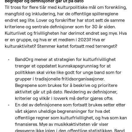
Begreper og definisjoner går ut på dato
Til tross for flere tiår med kulturpolitiske mål om forenkling,
mangfold og inkludering, har de offentlige spillereglene
endret seg lite. Lover og forskrifter har stort sett de samme
kriteriene og sentrale definisjoner som for 30 år siden.
Kulturlivet og frivilligheten har derimot endret seg mye. Hva
er en gruppe, og hva er et medlem i 2023? Hva er
kulturaktivitet? Stemmer kartet fortsatt med terrenget?
BandOrg mener at strategien for kulturfrivillighet
trenger et oppdatert kunnskapsgrunnlag for at
politikken skal virke like godt for unge band som for
grupper i tradisjonelle fritidsorganisasjoner.
Begrepene som brukes for å beskrive og prioritere
aktivitet går ut på dato. Revidering av definisjoner,
kriterier og vilkår i lovverk må derfor gjøres ofte.
En del av definisjonene som fortsatt brukes setter etter
vårt skjønn uheldige begrensninger for hva det
offentlige regner som kulturfrivillighet, og hva som kan
finansieres. Mye av musikkaktiviteten vår viser
dessverre ikke igjen i den offentlige statistikken. Band