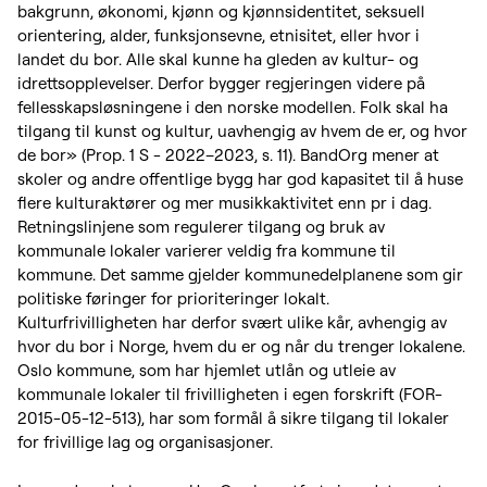
bakgrunn, økonomi, kjønn og kjønnsidentitet, seksuell
orientering, alder, funksjonsevne, etnisitet, eller hvor i
landet du bor. Alle skal kunne ha gleden av kultur- og
idrettsopplevelser. Derfor bygger regjeringen videre på
fellesskapsløsningene i den norske modellen. Folk skal ha
tilgang til kunst og kultur, uavhengig av hvem de er, og hvor
de bor» (Prop. 1 S - 2022–2023, s. 11). BandOrg mener at
skoler og andre offentlige bygg har god kapasitet til å huse
flere kulturaktører og mer musikkaktivitet enn pr i dag.
Retningslinjene som regulerer tilgang og bruk av
kommunale lokaler varierer veldig fra kommune til
kommune. Det samme gjelder kommunedelplanene som gir
politiske føringer for prioriteringer lokalt.
Kulturfrivilligheten har derfor svært ulike kår, avhengig av
hvor du bor i Norge, hvem du er og når du trenger lokalene.
Oslo kommune, som har hjemlet utlån og utleie av
kommunale lokaler til frivilligheten i egen forskrift (FOR-
2015-05-12-513), har som formål å sikre tilgang til lokaler
for frivillige lag og organisasjoner.