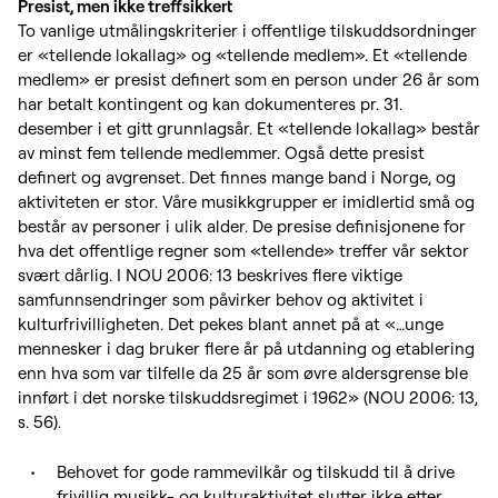
Presist, men ikke treffsikkert
To vanlige utmålingskriterier i offentlige tilskuddsordninger
er «tellende lokallag» og «tellende medlem». Et «tellende
medlem» er presist definert som en person under 26 år som
har betalt kontingent og kan dokumenteres pr. 31.
desember i et gitt grunnlagsår. Et «tellende lokallag» består
av minst fem tellende medlemmer. Også dette presist
definert og avgrenset. Det finnes mange band i Norge, og
aktiviteten er stor. Våre musikkgrupper er imidlertid små og
består av personer i ulik alder. De presise definisjonene for
hva det offentlige regner som «tellende» treffer vår sektor
svært dårlig. I NOU 2006: 13 beskrives flere viktige
samfunnsendringer som påvirker behov og aktivitet i
kulturfrivilligheten. Det pekes blant annet på at «…unge
mennesker i dag bruker flere år på utdanning og etablering
enn hva som var tilfelle da 25 år som øvre aldersgrense ble
innført i det norske tilskuddsregimet i 1962» (NOU 2006: 13,
s. 56).
Behovet for gode rammevilkår og tilskudd til å drive
frivillig musikk- og kulturaktivitet slutter ikke etter