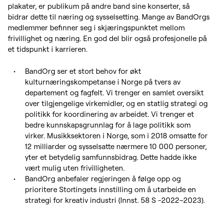
plakater, er publikum på andre band sine konserter, så
bidrar dette til næring og sysselsetting. Mange av BandOrgs
medlemmer befinner seg i skjæringspunktet mellom
frivillighet og næring. En god del blir også profesjonelle på
et tidspunkt i karrieren.
BandOrg ser et stort behov for økt
kulturnæringskompetanse i Norge på tvers av
departement og fagfelt. Vi trenger en samlet oversikt
over tilgjengelige virkemidler, og en statlig strategi og
politikk for koordinering av arbeidet. Vi trenger et
bedre kunnskapsgrunnlag for å lage politikk som
virker. Musikksektoren i Norge, som i 2018 omsatte for
12 milliarder og sysselsatte nærmere 10 000 personer,
yter et betydelig samfunnsbidrag. Dette hadde ikke
vært mulig uten frivilligheten.
BandOrg anbefaler regjeringen å følge opp og
prioritere Stortingets innstilling om å utarbeide en
strategi for kreativ industri (Innst. 58 S -2022–2023).