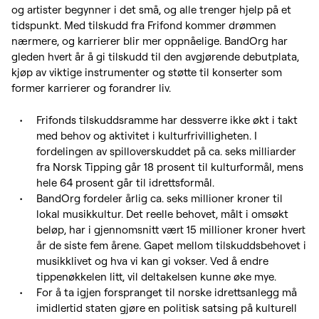
og artister begynner i det små, og alle trenger hjelp på et
tidspunkt. Med tilskudd fra Frifond kommer drømmen
nærmere, og karrierer blir mer oppnåelige. BandOrg har
gleden hvert år å gi tilskudd til den avgjørende debutplata,
kjøp av viktige instrumenter og støtte til konserter som
former karrierer og forandrer liv.
Frifonds tilskuddsramme har dessverre ikke økt i takt
med behov og aktivitet i kulturfrivilligheten. I
fordelingen av spilloverskuddet på ca. seks milliarder
fra Norsk Tipping går 18 prosent til kulturformål, mens
hele 64 prosent går til idrettsformål.
BandOrg fordeler årlig ca. seks millioner kroner til
lokal musikkultur. Det reelle behovet, målt i omsøkt
beløp, har i gjennomsnitt vært 15 millioner kroner hvert
år de siste fem årene. Gapet mellom tilskuddsbehovet i
musikklivet og hva vi kan gi vokser. Ved å endre
tippenøkkelen litt, vil deltakelsen kunne øke mye.
For å ta igjen forspranget til norske idrettsanlegg må
imidlertid staten gjøre en politisk satsing på kulturell