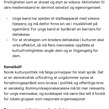
frivilligheten som er drevet og styrt av voksne. Aktiviteten til
våre medlemsband er derimot selvstyrt og egenorganisert.
Unge band har sjelden et støtteapparat med voksne
hjelpere, og må derfor finne sin vei i musikklivet på
egenhånd. For unge band er byråkrati en barriere for
deltakelse.
For at strategien om bredere deltakelse i kulturen skal
virke effektivt, så må flere mennesker oppfatte at
kulturfrivilligheten angår dem og er tilgjengelig for
dem.
Kamelåså?
Norsk kulturpolitikk må følge prinsipper for klart språk. Det
er en demokratisk utfordring at ungdommer synes at
forvaltningsspråket som brukes i politikk og offentlige brev
er vanskelig. Kommunikasjonskanalene må bli mer relevante
for unge mennesker, og budskapet må være like lett å forstå
for lokale grupper som nasjonale organisasjoner.