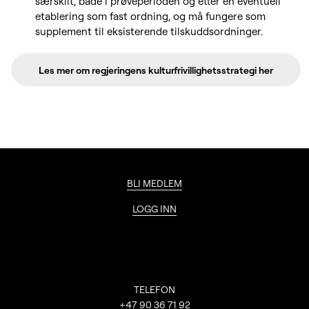
særskilt, både i prøveperioden og etter en eventuell
etablering som fast ordning, og må fungere som
supplement til eksisterende tilskuddsordninger.
Les mer om regjeringens kulturfrivillighetsstrategi her
BLI MEDLEM
LOGG INN
Kontaktinformasjon
TELEFON
+47 90 36 71 92