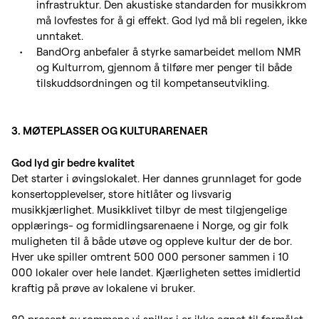
infrastruktur. Den akustiske standarden for musikkrom
må lovfestes for å gi effekt. God lyd må bli regelen, ikke
unntaket.
BandOrg anbefaler å styrke samarbeidet mellom NMR
og Kulturrom, gjennom å tilføre mer penger til både
tilskuddsordningen og til kompetanseutvikling.
3. MØTEPLASSER OG KULTURARENAER
God lyd gir bedre kvalitet
Det starter i øvingslokalet. Her dannes grunnlaget for gode
konsertopplevelser, store hitlåter og livsvarig
musikkjærlighet. Musikklivet tilbyr de mest tilgjengelige
opplærings- og formidlingsarenaene i Norge, og gir folk
muligheten til å både utøve og oppleve kultur der de bor.
Hver uke spiller omtrent 500 000 personer sammen i 10
000 lokaler over hele landet. Kjærligheten settes imidlertid
kraftig på prøve av lokalene vi bruker.