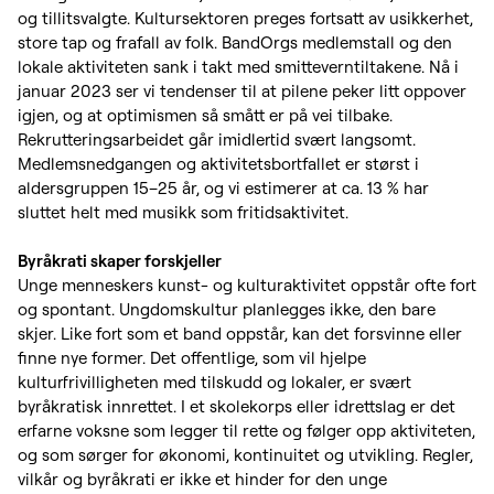
og tillitsvalgte. Kultursektoren preges fortsatt av usikkerhet,
store tap og frafall av folk. BandOrgs medlemstall og den
lokale aktiviteten sank i takt med smitteverntiltakene. Nå i
januar 2023 ser vi tendenser til at pilene peker litt oppover
igjen, og at optimismen så smått er på vei tilbake.
Rekrutteringsarbeidet går imidlertid svært langsomt.
Medlemsnedgangen og aktivitetsbortfallet er størst i
aldersgruppen 15–25 år, og vi estimerer at ca. 13 % har
sluttet helt med musikk som fritidsaktivitet.
Byråkrati skaper forskjeller
Unge menneskers kunst- og kulturaktivitet oppstår ofte fort
og spontant. Ungdomskultur planlegges ikke, den bare
skjer. Like fort som et band oppstår, kan det forsvinne eller
finne nye former. Det offentlige, som vil hjelpe
kulturfrivilligheten med tilskudd og lokaler, er svært
byråkratisk innrettet. I et skolekorps eller idrettslag er det
erfarne voksne som legger til rette og følger opp aktiviteten,
og som sørger for økonomi, kontinuitet og utvikling. Regler,
vilkår og byråkrati er ikke et hinder for den unge